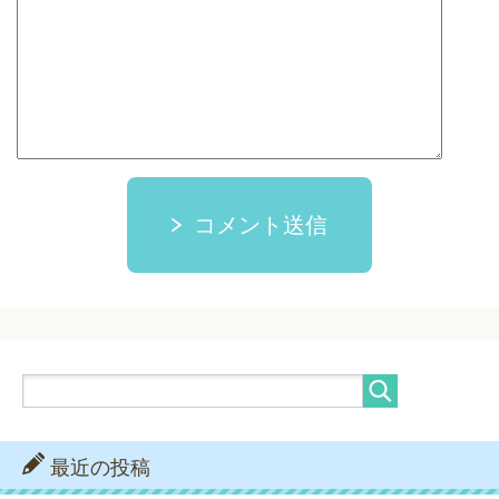
コメント送信
最近の投稿