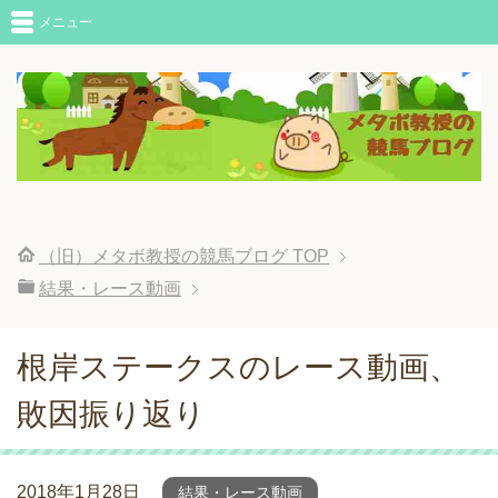
メニュー
（旧）メタボ教授の競馬ブログ
TOP
結果・レース動画
根岸ステークスのレース動画、
敗因振り返り
2018年1月28日
結果・レース動画