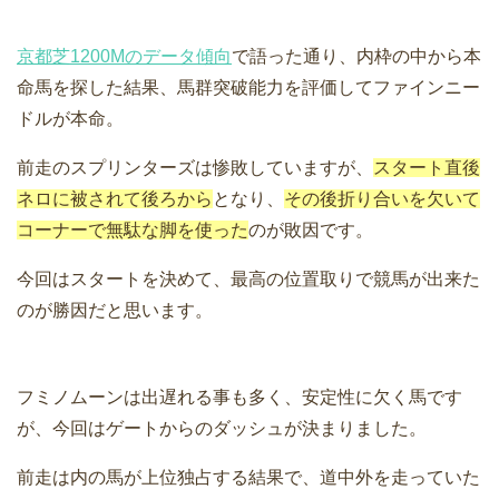
京都芝1200Mのデータ傾向
で語った通り、内枠の中から本
命馬を探した結果、馬群突破能力を評価してファインニー
ドルが本命。
前走のスプリンターズは惨敗していますが、
スタート直後
ネロに被されて後ろから
となり、
その後折り合いを欠いて
コーナーで無駄な脚を使った
のが敗因です。
今回はスタートを決めて、最高の位置取りで競馬が出来た
のが勝因だと思います。
フミノムーンは出遅れる事も多く、安定性に欠く馬です
が、今回はゲートからのダッシュが決まりました。
前走は内の馬が上位独占する結果で、道中外を走っていた