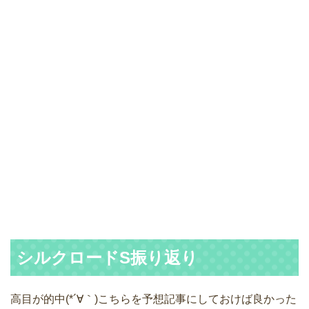
シルクロードS振り返り
高目が的中(*´∀｀)こちらを予想記事にしておけば良かった