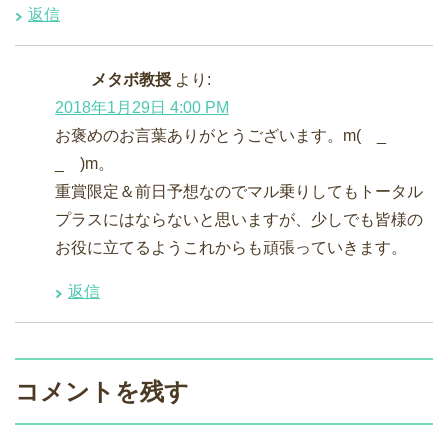
返信
メタボ教授
より:
2018年1月29日 4:00 PM
お褒めのお言葉ありがとうございます。m( _
_ )m。
重賞限定＆前日予想なのでマル乗りしてもトータル
プラスにはならないと思いますが、少しでも皆様の
お役に立てるようこれからも頑張っていきます。
返信
コメントを残す