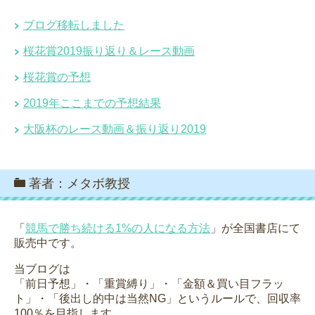
ブログ移転しました
桜花賞2019振り返り＆レース動画
桜花賞の予想
2019年ここまでの予想結果
大阪杯のレース動画＆振り返り2019
著者：メタボ教授
「
競馬で勝ち続ける1%の人になる方法
」が全国書店にて
販売中です。
当ブログは
「前日予想」・「重賞縛り」・「金額＆買い目フラッ
ト」・「後出し的中は当然NG」というルールで、回収率
100％を目指します。