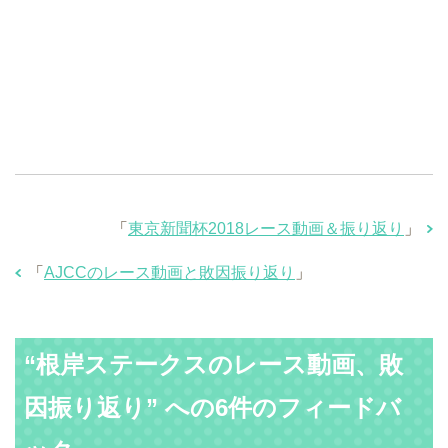
「
東京新聞杯2018レース動画＆振り返り
」
「
AJCCのレース動画と敗因振り返り
」
“根岸ステークスのレース動画、敗
因振り返り” への6件のフィードバ