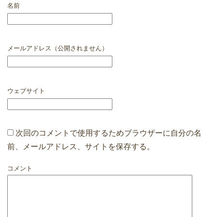
名前
メールアドレス（公開されません）
ウェブサイト
次回のコメントで使用するためブラウザーに自分の名
前、メールアドレス、サイトを保存する。
コメント