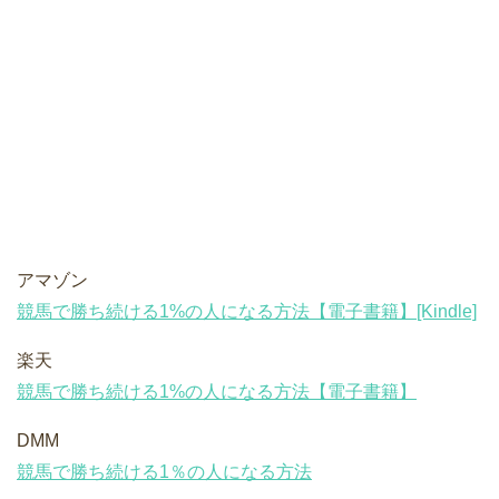
アマゾン
競馬で勝ち続ける1%の人になる方法【電子書籍】[Kindle]
楽天
競馬で勝ち続ける1%の人になる方法【電子書籍】
DMM
競馬で勝ち続ける1％の人になる方法