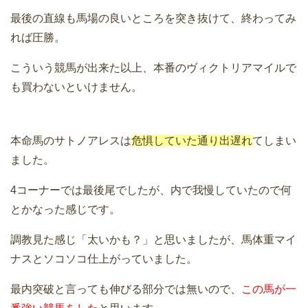
最後の直線も馬場の良いところを突き抜けて、終わってみ
れば圧勝。
こういう競馬が出来た以上、本番のヴィクトリアマイルで
も買わないといけません。
本命馬のサトノアレスは
危惧していた通り出遅れ
てしまい
ました。
4コーナーでは最後尾でしたが、内で我慢していたので何
とかなった感じです。
調教見た感じ「太いかも？」と思いましたが、馬体重マイ
ナスとソコソコ仕上がっていました。
最内突破と言っても伸びる部分では無いので、
この馬が一