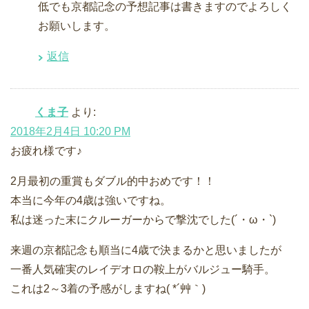
低でも京都記念の予想記事は書きますのでよろしく
お願いします。
返信
くま子
より:
2018年2月4日 10:20 PM
お疲れ様です♪
2月最初の重賞もダブル的中おめです！！
本当に今年の4歳は強いですね。
私は迷った末にクルーガーからで撃沈でした(´・ω・`)
来週の京都記念も順当に4歳で決まるかと思いましたが
一番人気確実のレイデオロの鞍上がバルジュー騎手。
これは2～3着の予感がしますね( *´艸｀)