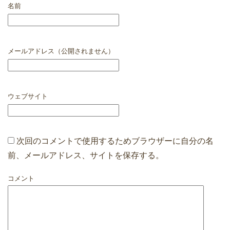
名前
メールアドレス（公開されません）
ウェブサイト
次回のコメントで使用するためブラウザーに自分の名
前、メールアドレス、サイトを保存する。
コメント