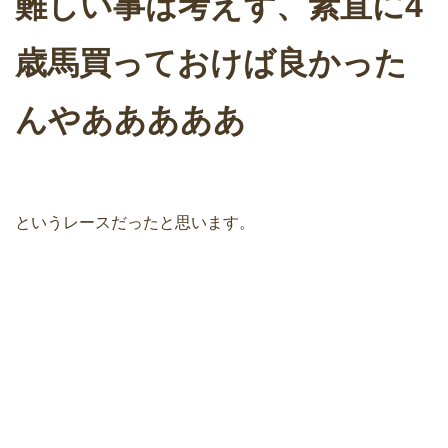
難しい事は考えず、素直に4
歳馬買っておけば良かった
んやあああああ
というレースだったと思います。