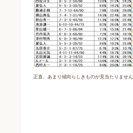
正直、あまり傾向らしきものが見当たりません