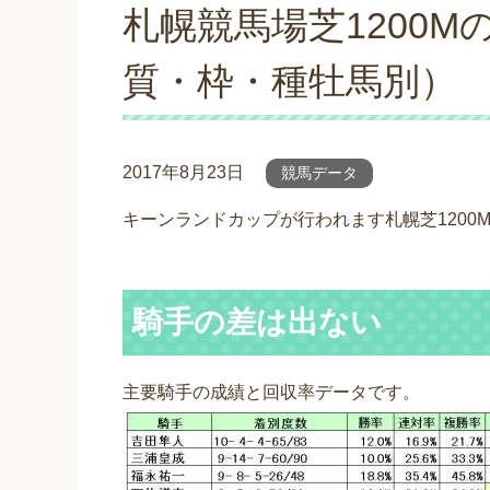
札幌競馬場芝1200
質・枠・種牡馬別）
2017年8月23日
競馬データ
キーンランドカップが行われます札幌芝1200
騎手の差は出ない
主要騎手の成績と回収率データです。