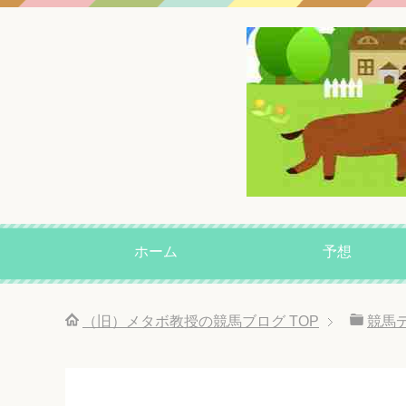
ホーム
予想
（旧）メタボ教授の競馬ブログ
TOP
競馬