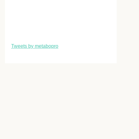
Tweets by metabopro