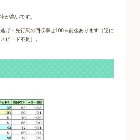
率が高いです。
つ逃げ・先行馬の回収率は100％前後あります（逆に
はスピード不足）。
。