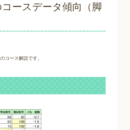
Mのコースデータ傾向（脚
Mのコース解説です。