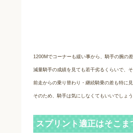
1200Mでコーナーも緩い事から、騎手の腕の
減量騎手の成績を見ても若干劣るくらいで、そ
前走からの乗り替わり・継続騎乗の差も特に見
そのため、騎手は気にしなくてもいいでしょう
スプリント適正はそこま