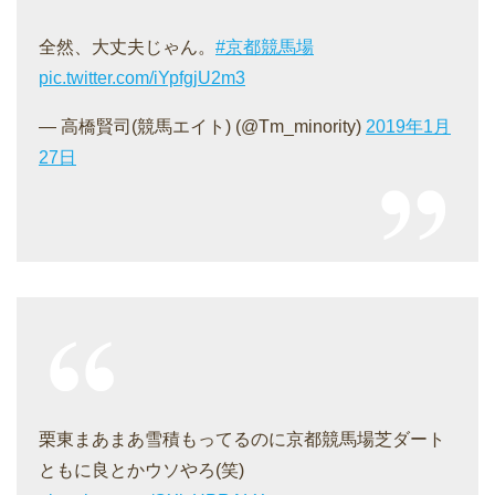
全然、大丈夫じゃん。
#京都競馬場
pic.twitter.com/iYpfgjU2m3
— 高橋賢司(競馬エイト) (@Tm_minority)
2019年1月
27日
栗東まあまあ雪積もってるのに京都競馬場芝ダート
ともに良とかウソやろ(笑)