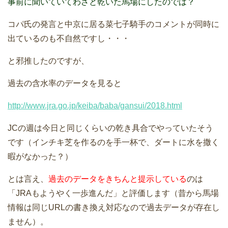
事前に聞いていてわざと乾いた馬場にしたのでは？
コパ氏の発言と中京に居る菜七子騎手のコメントが同時に
出ているのも不自然ですし・・・
と邪推したのですが、
過去の含水率のデータを見ると
http://www.jra.go.jp/keiba/baba/gansui/2018.html
JCの週は今日と同じくらいの乾き具合でやっていたそう
です（インチキ芝を作るのを手一杯で、ダートに水を撒く
暇がなかった？）
とは言え、
過去のデータをきちんと提示している
のは
「JRAもようやく一歩進んだ」と評価します（昔から馬場
情報は同じURLの書き換え対応なので過去データが存在し
ません）。