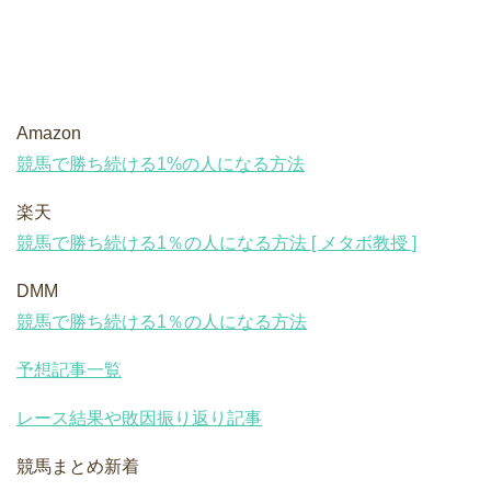
Amazon
競馬で勝ち続ける1%の人になる方法
楽天
競馬で勝ち続ける1％の人になる方法 [ メタボ教授 ]
DMM
競馬で勝ち続ける1％の人になる方法
予想記事一覧
レース結果や敗因振り返り記事
競馬まとめ新着