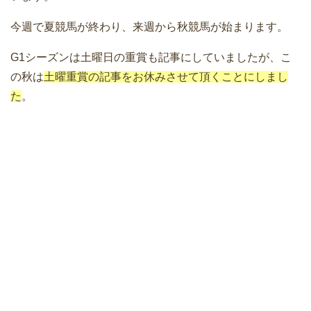
今週で夏競馬が終わり、来週から秋競馬が始まります。
G1シーズンは土曜日の重賞も記事にしていましたが、こ
の秋は
土曜重賞の記事をお休みさせて頂くことにしまし
た
。