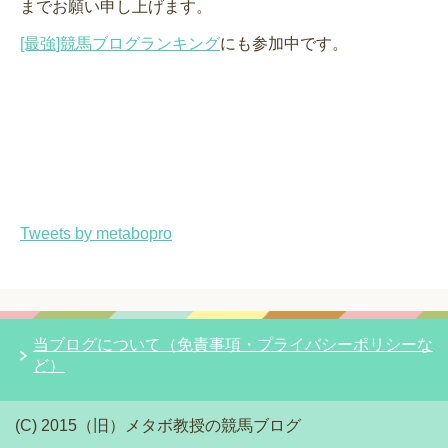
までお願い申し上げます。
[最強]競馬ブログランキング
にも参加中です。
Tweets by metabopro
当ブログについて（免責事項・プライバシーポリシーな
ど）
(C) 2015（旧）メタボ教授の競馬ブログ