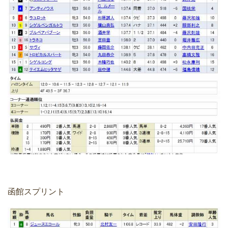
函館スプリント