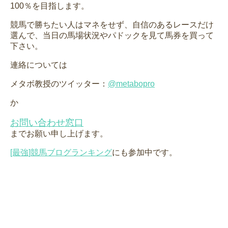
100％を目指します。
競馬で勝ちたい人はマネをせず、自信のあるレースだけ
選んで、当日の馬場状況やパドックを見て馬券を買って
下さい。
連絡については
メタボ教授のツイッター：
@metabopro
か
お問い合わせ窓口
までお願い申し上げます。
[最強]競馬ブログランキング
にも参加中です。