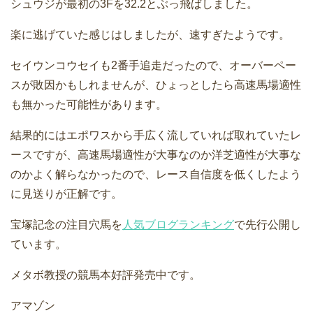
シュウジが最初の3Fを32.2とぶっ飛ばしました。
楽に逃げていた感じはしましたが、速すぎたようです。
セイウンコウセイも2番手追走だったので、オーバーペー
スが敗因かもしれませんが、ひょっとしたら高速馬場適性
も無かった可能性があります。
結果的にはエポワスから手広く流していれば取れていたレ
ースですが、高速馬場適性が大事なのか洋芝適性が大事な
のかよく解らなかったので、レース自信度を低くしたよう
に見送りが正解です。
宝塚記念の注目穴馬を
人気ブログランキング
で先行公開し
ています。
メタボ教授の競馬本好評発売中です。
アマゾン