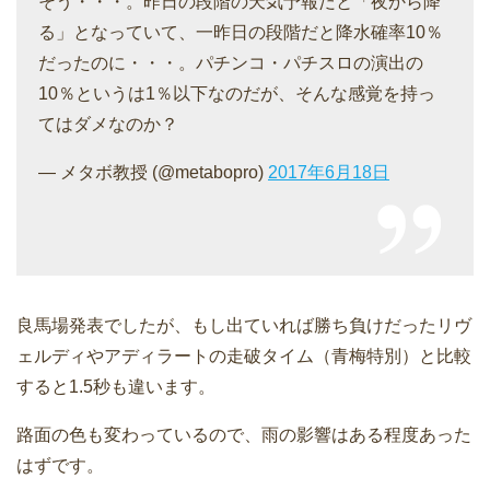
そう・・・。昨日の段階の天気予報だと「夜から降
る」となっていて、一昨日の段階だと降水確率10％
だったのに・・・。パチンコ・パチスロの演出の
10％というは1％以下なのだが、そんな感覚を持っ
てはダメなのか？
— メタボ教授 (@metabopro)
2017年6月18日
良馬場発表でしたが、もし出ていれば勝ち負けだったリヴ
ェルディやアディラートの走破タイム（青梅特別）と比較
すると1.5秒も違います。
路面の色も変わっているので、雨の影響はある程度あった
はずです。