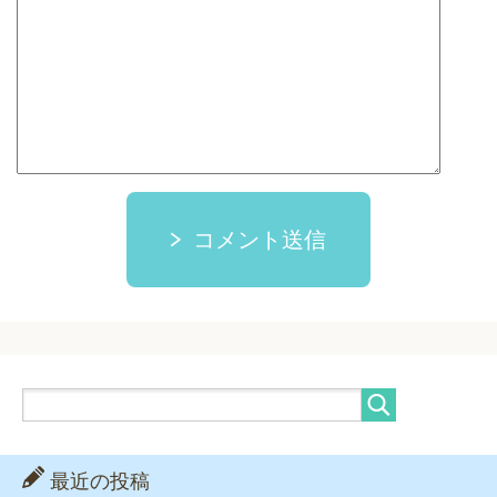
コメント送信
最近の投稿