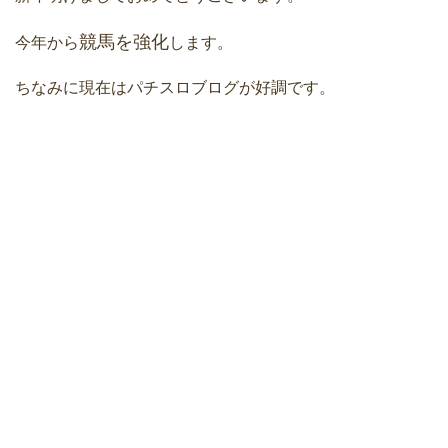
競馬を強化
今年から
します。
ちなみに現在はパチスロブログが好調です。