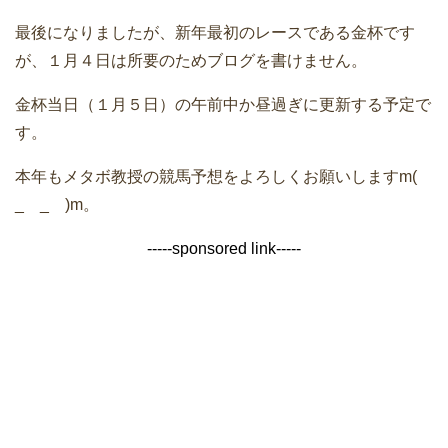
最後になりましたが、新年最初のレースである金杯です
が、１月４日は所要のためブログを書けません。
金杯当日（１月５日）の午前中か昼過ぎに更新する予定で
す。
本年もメタボ教授の競馬予想をよろしくお願いしますm(
_ _ )m。
-----sponsored link-----