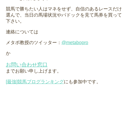
競馬で勝ちたい人はマネをせず、自信のあるレースだけ
選んで、当日の馬場状況やパドックを見て馬券を買って
下さい。
連絡については
メタボ教授のツイッター：
@metabopro
か
お問い合わせ窓口
までお願い申し上げます。
[最強]競馬ブログランキング
にも参加中です。