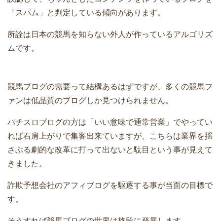
「スパム」と判定している傾向があります。
所詮は日本の競馬を知らない外人が作っているアルゴリズ
ムです。
競馬ブログの需要って結構あるはずですが、多くの競馬フ
ァンは低品質のブログしか見つけられません。
パチスロブログの方は「いい意味で通常営業」でやってい
れば右肩上がりで集客出来ていますが、こちらは業界を揺
さぶる劇的な改革に打って出ないと駄目という事が見えて
きました。
詐欺予想会社のアフィブログを駆逐する事が当面の目標で
す。
そうすれば競馬ブログの世界は格段に発展します。