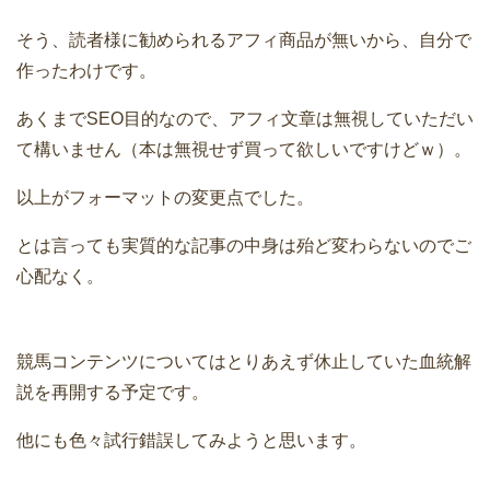
そう、読者様に勧められるアフィ商品が無いから、自分で
作ったわけです。
あくまでSEO目的なので、アフィ文章は無視していただい
て構いません（本は無視せず買って欲しいですけどｗ）。
以上がフォーマットの変更点でした。
とは言っても実質的な記事の中身は殆ど変わらないのでご
心配なく。
競馬コンテンツについてはとりあえず休止していた血統解
説を再開する予定です。
他にも色々試行錯誤してみようと思います。