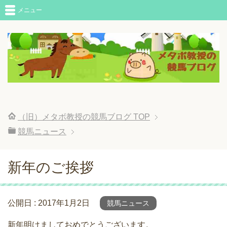
メニュー
（旧）メタボ教授の競馬ブログ
TOP
競馬ニュース
新年のご挨拶
公開日 :
2017年1月2日
競馬ニュース
新年明けましておめでとうございます。