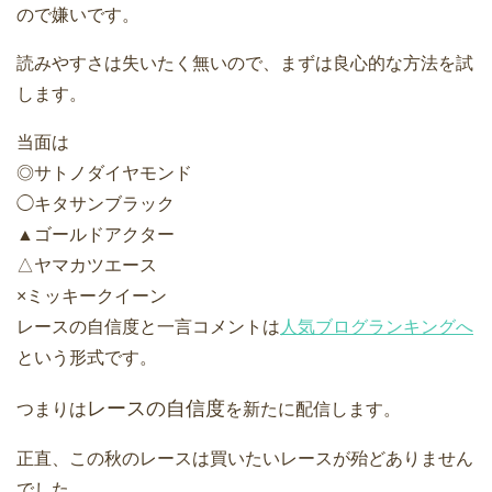
ので嫌いです。
読みやすさは失いたく無いので、まずは良心的な方法を試
します。
当面は
◎サトノダイヤモンド
◯キタサンブラック
▲ゴールドアクター
△ヤマカツエース
×ミッキークイーン
レースの自信度と一言コメントは
人気ブログランキングへ
という形式です。
レースの自信度
つまりは
を新たに配信します。
正直、この秋のレースは買いたいレースが殆どありません
でした。