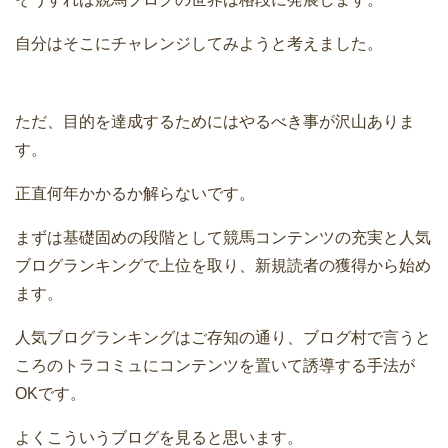
自分はそこにチャレンジしてみようと考えました。
ただ、目的を達成するためにはやるべき事が沢山ありま
す。
正直何年かかるか解らないです。
まずは基礎固めの段階として競馬コンテンツの充実と人気
ブログランキングで上位を取り、新規読者の獲得から始め
ます。
人気ブログランキングはご存知の通り、ブログ村で言うと
ころのトラコミュにコンテンツを置いて誘導する手法が
OKです。
よくこういうブログを見ると思います。