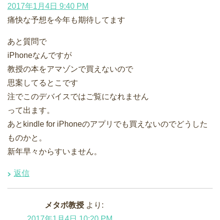
2017年1月4日 9:40 PM
痛快な予想を今年も期待してます
あと質問で
iPhoneなんですが
教授の本をアマゾンで買えないので
思案してるとこです
注でこのデバイスではご覧になれません
って出ます。
あとkindle for iPhoneのアプリでも買えないのでどうした
ものかと。
新年早々からすいません。
返信
メタボ教授
より:
2017年1月4日 10:20 PM