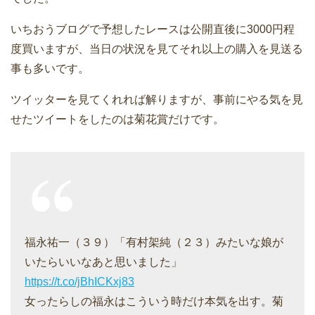
いちおうブログで予想したレースは公開直後に3000円程
度買いますが、当日の状況を見てそれ以上の購入を見送る
事も多いです。
ツイッターを見てくれれば解りますが、事前にやる気を見
せたツイートをしたのは菊花賞だけです。
福永祐一（３９）「有村架純（２３）みたいな娘が
いたらいいなあと思いました」
https://t.co/jBhICKxj83
女ったらしの福永はこういう時だけ本気を出す。菊