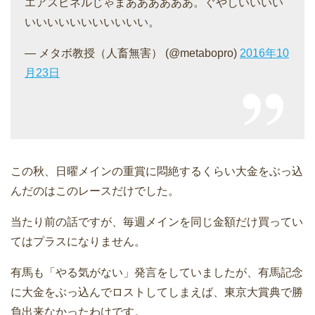
エアスピネルじゃまああああああ。ぐやしいいいい
いいいいいいいいいいい。
— メタボ教授（人畜無害） (@metabopro)
2016年10
月23日
この秋、日曜メインの重賞に悶絶するくらい大金をぶっ込
んだのはこのレースだけでした。
当たり前の話ですが、毎週メインを同じ金額だけ買ってい
てはプラスになりません。
有馬も「やる気がない」発言をしていましたが、有馬記念
に大金をぶっ込んでロストしてしまえば、東京大賞典で勝
負出来なかったわけです。