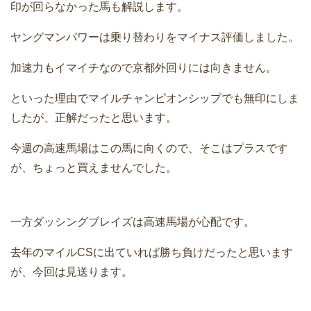
印が回らなかった馬も解説します。
ヤングマンパワーは乗り替わりをマイナス評価しました。
加速力もイマイチなので京都外回りには向きません。
といった理由でマイルチャンピオンシップでも無印にしま
したが、正解だったと思います。
今週の高速馬場はこの馬に向くので、そこはプラスです
が、ちょっと買えませんでした。
一方ダッシングブレイズは高速馬場が心配です。
去年のマイルCSに出ていれば勝ち負けだったと思います
が、今回は見送ります。