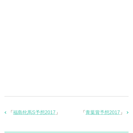
「
福島牝馬S予想2017
」
「
青葉賞予想2017
」