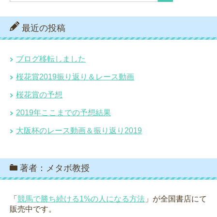
最近の投稿
ブログ移転しました
桜花賞2019振り返り＆レース動画
桜花賞の予想
2019年ここまでの予想結果
大阪杯のレース動画＆振り返り2019
著者：メタボ教授
「
競馬で勝ち続ける1%の人になる方法
」が全国書店にて
販売中です。