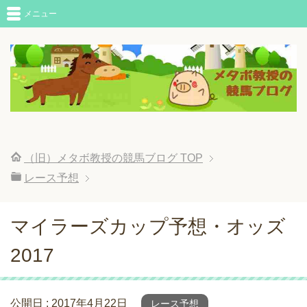
メニュー
（旧）メタボ教授の競馬ブログ
TOP
レース予想
マイラーズカップ予想・オッズ
2017
公開日 :
2017年4月22日
レース予想