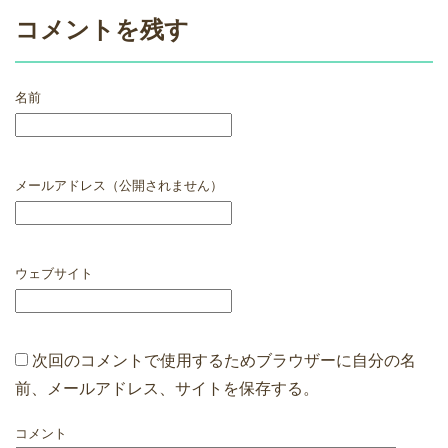
コメントを残す
名前
メールアドレス（公開されません）
ウェブサイト
次回のコメントで使用するためブラウザーに自分の名
前、メールアドレス、サイトを保存する。
コメント