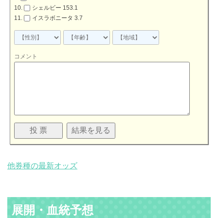
シェルビー 153.1
イスラボニータ 3.7
コメント
他券種の最新オッズ
展開・血統予想