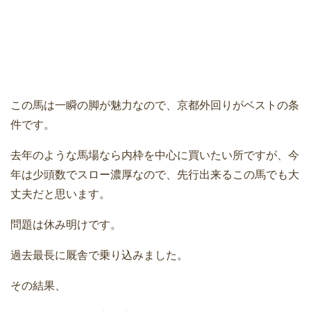
この馬は一瞬の脚が魅力なので、京都外回りがベストの条
件です。
去年のような馬場なら内枠を中心に買いたい所ですが、今
年は少頭数でスロー濃厚なので、先行出来るこの馬でも大
丈夫だと思います。
問題は休み明けです。
過去最長に厩舎で乗り込みました。
その結果、