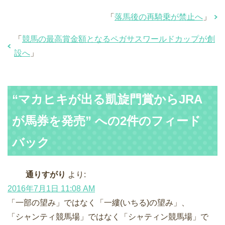
「
落馬後の再騎乗が禁止へ
」
「
競馬の最高賞金額となるペガサスワールドカップが創
設へ
」
“マカヒキが出る凱旋門賞からJRA
が馬券を発売” への2件のフィード
バック
通りすがり
より:
2016年7月1日 11:08 AM
「一部の望み」ではなく「一縷(いちる)の望み」、
「シャンティ競馬場」ではなく「シャティン競馬場」で