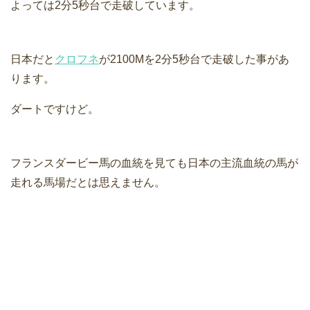
よっては2分5秒台で走破しています。
日本だと
クロフネ
が2100Mを2分5秒台で走破した事があ
ります。
ダートですけど。
フランスダービー馬の血統を見ても日本の主流血統の馬が
走れる馬場だとは思えません。