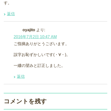
す。
返信
oyajito
より:
2016年7月2日 10:47 AM
ご指摘ありがとうございます。
誤字お恥ずかしいです(・∀・)。
一縷の望みと訂正しました。
返信
コメントを残す