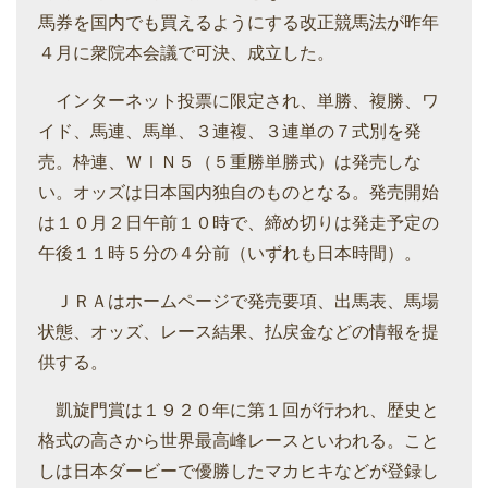
馬券を国内でも買えるようにする改正競馬法が昨年
４月に衆院本会議で可決、成立した。
インターネット投票に限定され、単勝、複勝、ワ
イド、馬連、馬単、３連複、３連単の７式別を発
売。枠連、ＷＩＮ５（５重勝単勝式）は発売しな
い。オッズは日本国内独自のものとなる。発売開始
は１０月２日午前１０時で、締め切りは発走予定の
午後１１時５分の４分前（いずれも日本時間）。
ＪＲＡはホームページで発売要項、出馬表、馬場
状態、オッズ、レース結果、払戻金などの情報を提
供する。
凱旋門賞は１９２０年に第１回が行われ、歴史と
格式の高さから世界最高峰レースといわれる。こと
しは日本ダービーで優勝したマカヒキなどが登録し