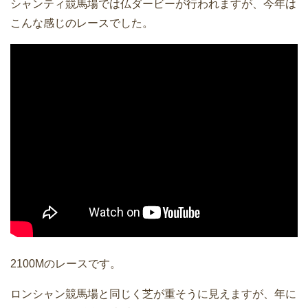
シャンティ競馬場では仏ダービーが行われますが、今年は
こんな感じのレースでした。
2100Mのレースです。
ロンシャン競馬場と同じく芝が重そうに見えますが、年に