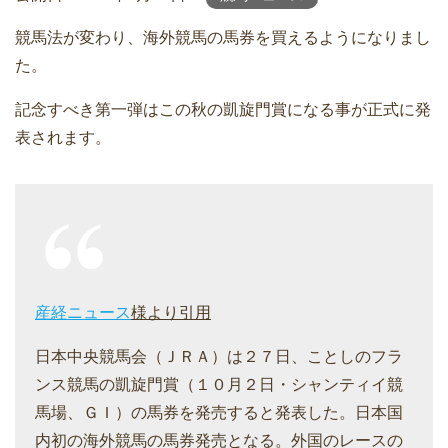
競馬法が変わり、海外競馬の馬券を買えるようになりまし
た。
記念すべき第一弾はこの秋の凱旋門賞になる事が正式に発
表されます。
産経ニュース
様より引用
日本中央競馬会（ＪＲＡ）は２７日、ことしのフラ
ンス競馬の凱旋門賞（１０月２日・シャンティイ競
馬場、ＧＩ）の馬券を発売すると発表した。日本国
内初の海外競馬の馬券発売となる。外国のレースの