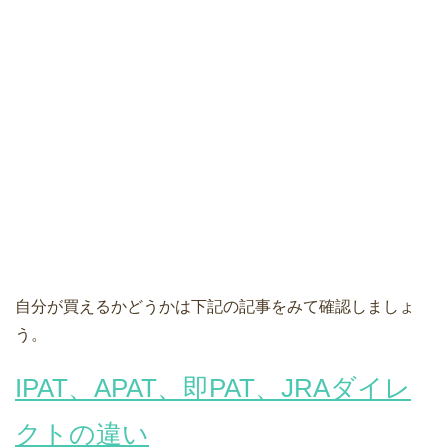
自分が買えるかどうかは下記の記事をみて確認しましょ
う。
IPAT、APAT、即PAT、JRAダイレ
クトの違い