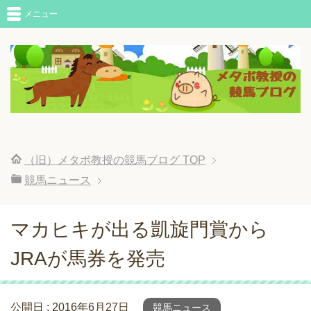
メニュー
（旧）メタボ教授の競馬ブログ
TOP
競馬ニュース
マカヒキが出る凱旋門賞から
JRAが馬券を発売
公開日 :
2016年6月27日
競馬ニュース